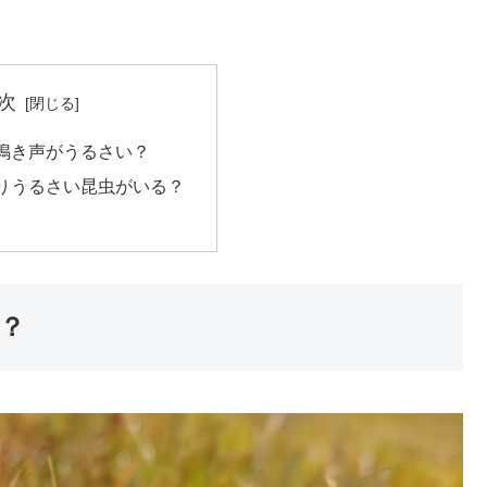
次
鳴き声がうるさい？
りうるさい昆虫がいる？
？