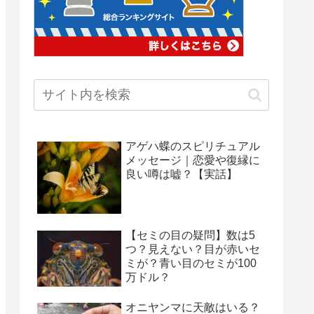
アゲハ蝶のスピリチュアル
メッセージ｜恋愛や復縁に
良い噂は嘘？【実話】
【セミの目の疑問】数は5
つ？見えない？目が赤いセ
ミが？青い目のセミが100
万ドル？
オニヤンマに天敵はいる？