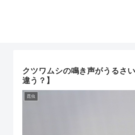
クツワムシの鳴き声がうるさい
違う？】
昆虫