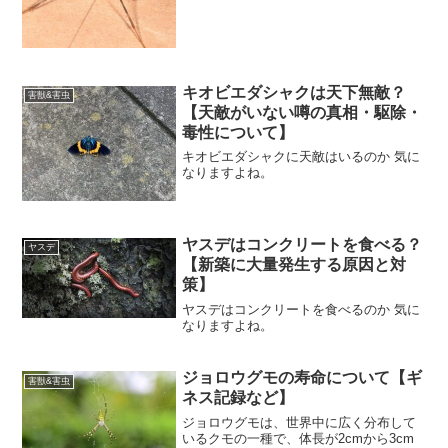
キオビエダシャクは天下無敵？
害獣&害虫
【天敵がいない噂の真相・駆除・
毒性について】
キオビエダシャクに天敵はいるのか 気に
なりますよね。
ヤスデはコンクリートを食べる？
ヤスデ
【新築に大量発生する原因と対
策】
ヤスデはコンクリートを食べるのか 気に
なりますよね。
ジョロウグモの寿命について【ギ
害獣&害虫
ネス記録など】
ジョロウグモは、世界中に広く分布して
いるクモの一種で、体長が2cmから3cm