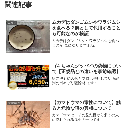
関連記事
ムカデはダンゴムシやワラジムシ
ムカデ
を食べる？餌として代用すること
も可能なのか検証
ムカデはダンゴムシやワラジムシも食べ
るのか 気になりますよね。
ゴキちゃんグッバイの偽物につい
ゴキブリ
て【正規品との違いを事前確認】
駆除率も約95％とプロも使用している評
判のゴキブリ駆除材 です！
【カマドウマの毒性について】触
害獣&害虫
ると危険な噂の真相について
カマドウマは、その見た目から多くの人
に恐れられる昆虫の一つです。