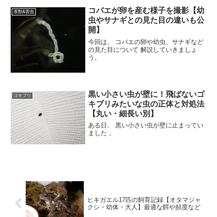
コバエが卵を産む様子を撮影【幼
害獣&害虫
虫やサナギとの見た目の違いも公
開】
今回は、 コバエの卵や幼虫、サナギなど
の見た目について 解説していきましょ
う。
黒い小さい虫が壁に！飛ばないゴ
ゴキブリ
キブリみたいな虫の正体と対処法
【丸い・細長い別】
ある日、 黒い小さい虫が壁に止まってい
ました 。
ヒキガエル17匹の飼育記録【オタマジャ
クシ・幼体・大人】最適な餌や頻度など