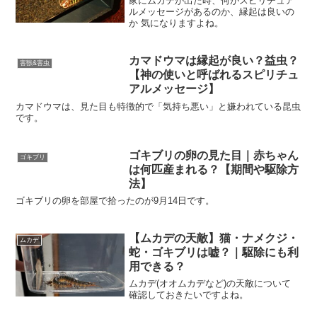
家にムカデが出た時、何がスピリチュア
ルメッセージがあるのか、縁起は良いの
か 気になりますよね。
カマドウマは縁起が良い？益虫？
害獣&害虫
【神の使いと呼ばれるスピリチュ
アルメッセージ】
カマドウマは、見た目も特徴的で「気持ち悪い」と嫌われている昆虫
です。
ゴキブリの卵の見た目｜赤ちゃん
ゴキブリ
は何匹産まれる？【期間や駆除方
法】
ゴキブリの卵を部屋で拾ったのが9月14日です。
【ムカデの天敵】猫・ナメクジ・
ムカデ
蛇・ゴキブリは嘘？｜駆除にも利
用できる？
ムカデ(オオムカデなど)の天敵について
確認しておきたいですよね。