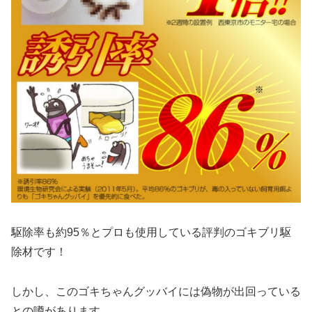
駆除率も約95％とプロも使用している評判のゴキブリ駆
除材
です！
しかし、
このゴキちゃんグッバイには偽物が出回っている
との噂
があります。