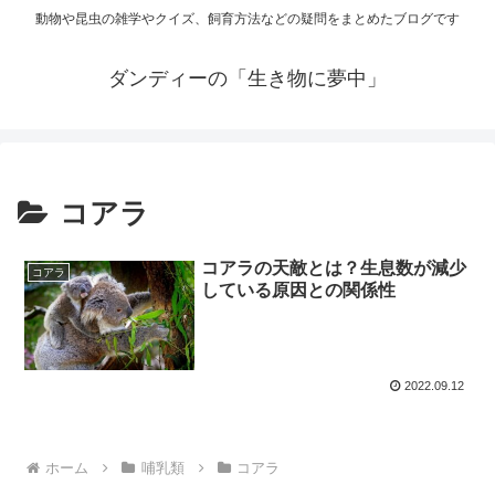
動物や昆虫の雑学やクイズ、飼育方法などの疑問をまとめたブログです
ダンディーの「生き物に夢中」
コアラ
コアラの天敵とは？生息数が減少
コアラ
している原因との関係性
2022.09.12
ホーム
哺乳類
コアラ