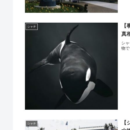
【
シャチ
真
シャ
物で
【
シャチ