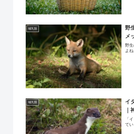
野
哺乳類
メ
野生
よね
イ
哺乳類
｜
「イ
てい