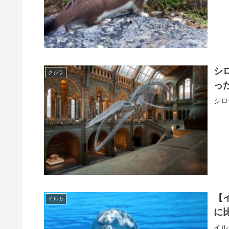
シ
クジラ
っ
シロ
【
イルカ
に
イル