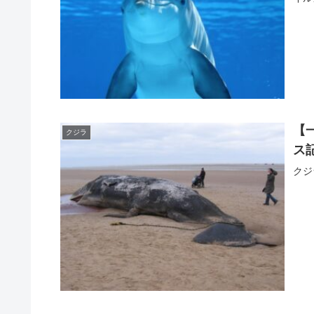
【
クジラ
ス
クジ