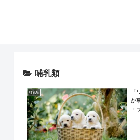
哺乳類
「
哺乳類
か
「 