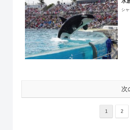
水
シャ
次
1
2