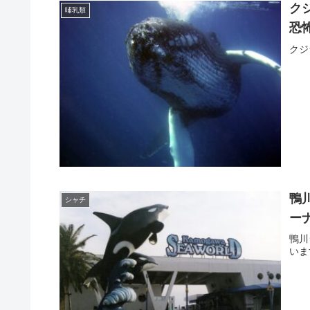
ク
哺乳類
恐
クジ
鴨
シャチ
ー
鴨川
いま