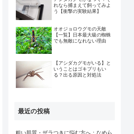
れなら捕まえて飼ってみよ
う【衝撃の実験結果】
オオジョロウグモの天敵
【一覧】日本最大級の蜘蛛
でも無敵になれない理由
【アシダカグモがいる】と
いうことはゴキブリもい
る？出る原因と対処法
最近の投稿
粗い肌質・ザラつきに悩む方へ：なめら