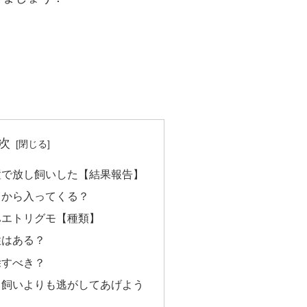
次
置で放し飼いした【結果報告】
こから入ってくる？
ハエトリグモ【種類】
性はある？
除すべき？
し飼いよりも逃がしてあげよう